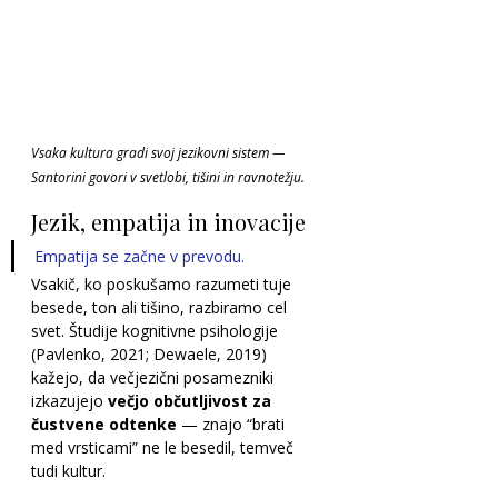
Vsaka kultura gradi svoj jezikovni sistem — 
Santorini govori v svetlobi, tišini in ravnotežju.
Jezik, empatija in inovacije
Empatija se začne v prevodu.
Vsakič, ko poskušamo razumeti tuje 
besede, ton ali tišino, razbiramo cel 
svet. Študije kognitivne psihologije 
(Pavlenko, 2021; Dewaele, 2019) 
kažejo, da večjezični posamezniki 
izkazujejo 
večjo občutljivost za 
čustvene odtenke
 — znajo “brati 
med vrsticami” ne le besedil, temveč 
tudi kultur. 