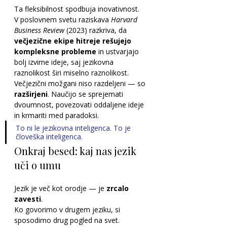
Ta fleksibilnost spodbuja inovativnost.
V poslovnem svetu raziskava 
Harvard 
Business Review
 (2023) razkriva, da 
večjezične ekipe hitreje rešujejo 
kompleksne probleme
 in ustvarjajo 
bolj izvirne ideje, saj jezikovna 
raznolikost širi miselno raznolikost.
Večjezični možgani niso razdeljeni — so 
razširjeni
. Naučijo se sprejemati 
dvoumnost, povezovati oddaljene ideje 
in krmariti med paradoksi. 
To ni le jezikovna inteligenca. To je 
človeška inteligenca.
Onkraj besed: kaj nas jezik 
uči o umu
Jezik je več kot orodje — je 
zrcalo 
zavesti
.
Ko govorimo v drugem jeziku, si 
sposodimo drug pogled na svet. 