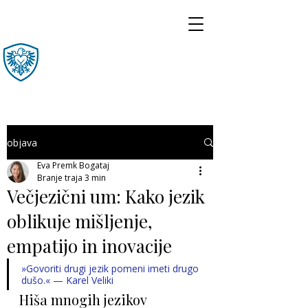
objava
Eva Premk Bogataj
Branje traja 3 min
Večjezični um: Kako jezik
oblikuje mišljenje,
empatijo in inovacije
»Govoriti drugi jezik pomeni imeti drugo 
dušo.« — Karel Veliki
Hiša mnogih jezikov