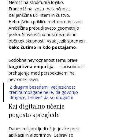
Nemščina strukturira logiko. 
Francoščina izostri natančnost. 
Italijanščina uči ritem in čustvo. 
Hebrejščina prikliče metaforo in izvor. 
Arabščina prebudi sveto geometrijo 
jezika. Slovenščina nosi nežnost in 
občutek skupnosti. Vsak jezik spremeni, 
kako čutimo in kdo postajamo
.
Sodobna nevroznanost temu pravi 
kognitivna empatija
 — sposobnost 
prehajanja med perspektivami na 
nevronski ravni. 
Z drugimi besedami: večjezičnost 
trenira možgane ne le, da govorijo 
drugače, temveč da so drugačni.
Kaj digitalno učenje 
pogosto spregleda
Danes milijoni ljudi učijo jezike prek 
aplikacij in algoritmov. Čeprav so 