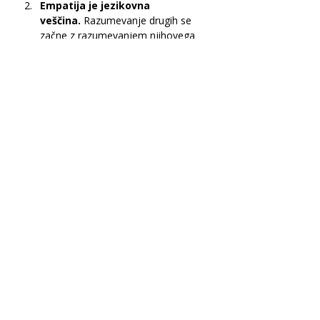
Empatija je jezikovna 
veščina.
 Razumevanje drugih se 
začne z razumevanjem njihovega 
jezika — in njihove tišine.
Inovacija se rodi v 
prevodu.
 Raznolikost jezikovnega 
mišljenja ustvarja bolj izvirne 
rešitve.
Digitalna orodja pomagajo, ne 
nadomeščajo.
 Resnična 
komunikacija zahteva prisotnost, 
čustvo in kulturo.
Jezik je most, ne ovira.
 Vsaka 
beseda je korak proti drugemu 
človeku.
Literatura in priporočeno 
branje
Bialystok, E. (2017). 
Bilingualism: 
The Good, the Bad, and the 