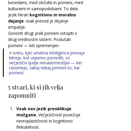
besedami, med občutki in pomeni, med 
kulturami in samopodobami. To dela 
jezik hkrati 
kognitivno in moralno 
dejanje
: vsak prevod je dejanje 
empatije.
Govoriti drugi jezik pomeni vstopiti v 
drug vrednostni sistem. Poslušati 
pomeni — biti spremenjen.
V svetu, kjer umetna inteligenca prevaja 
hitreje, kot uspemo pomisliti, so 
večjezični ljudje nenadomestljivi — ker 
razumejo, zakaj nekaj pomeni to, kar 
pomeni.
5 stvari, ki si jih velja 
zapomniti
Vsak nov jezik preoblikuje 
možgane.
 Večjezičnost povečuje 
nevroplastičnost in kognitivno 
fleksibilnost.