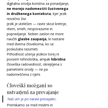
digitalna orodja koristna za ponavljanje, 
ne morejo nadomestiti čustvenega 
in družbenega konteksta
, kjer jezik 
resnično živi.
Jezik je utelešen — raste skozi kretnje, 
ritem, smeh, nesporazume in 
popravljanje. Noben zaslon ne more 
naučiti 
glasbe zaupanja
, ki nastane 
med dvema človekoma, ko se 
poskušata razumeti.
Prihodnost učenja jezikov torej ni 
povsem tehnološka, ampak 
hibridna
: 
človeška radovednost, okrepljena s 
pametnimi orodji — ne pa 
nadomeščena z njimi.
Človeški možgani so 
ustvarjeni za prevajanje
Naš um je po naravi prevajalec. 
Premikamo se med mislimi in 