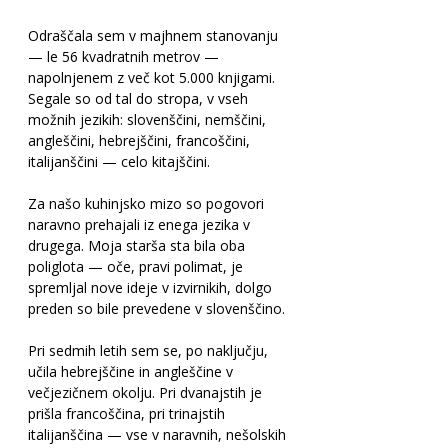
Odraščala sem v majhnem stanovanju 
— le 56 kvadratnih metrov — 
napolnjenem z več kot 5.000 knjigami. 
Segale so od tal do stropa, v vseh 
možnih jezikih: slovenščini, nemščini, 
angleščini, hebrejščini, francoščini, 
italijanščini — celo kitajščini.
Za našo kuhinjsko mizo so pogovori 
naravno prehajali iz enega jezika v 
drugega. Moja starša sta bila oba 
poliglota — oče, pravi polimat, je 
spremljal nove ideje v izvirnikih, dolgo 
preden so bile prevedene v slovenščino.
Pri sedmih letih sem se, po naključju, 
učila hebrejščine in angleščine v 
večjezičnem okolju. Pri dvanajstih je 
prišla francoščina, pri trinajstih 
italijanščina — vse v naravnih, nešolskih 