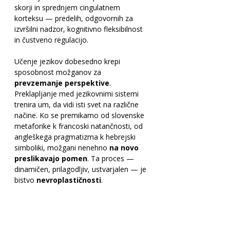
skorji in sprednjem cingulatnem 
korteksu — predelih, odgovornih za 
izvršilni nadzor, kognitivno fleksibilnost 
in čustveno regulacijo.
Učenje jezikov dobesedno krepi 
sposobnost možganov za 
prevzemanje perspektive
. 
Preklapljanje med jezikovnimi sistemi 
trenira um, da vidi isti svet na različne 
načine. Ko se premikamo od slovenske 
metaforike k francoski natančnosti, od 
angleškega pragmatizma k hebrejski 
simboliki, možgani nenehno 
na novo 
preslikavajo pomen
. Ta proces — 
dinamičen, prilagodljiv, ustvarjalen — je 
bistvo 
nevroplastičnosti
.