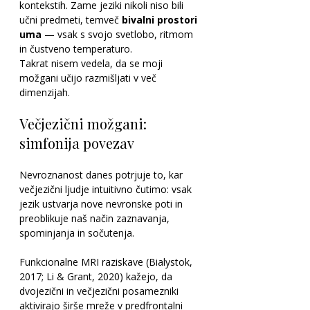
kontekstih. Zame jeziki nikoli niso bili 
učni predmeti, temveč 
bivalni prostori 
uma
 — vsak s svojo svetlobo, ritmom 
in čustveno temperaturo.
Takrat nisem vedela, da se moji 
možgani učijo razmišljati v več 
dimenzijah.
Večjezični možgani: 
simfonija povezav
Nevroznanost danes potrjuje to, kar 
večjezični ljudje intuitivno čutimo: vsak 
jezik ustvarja nove nevronske poti in 
preoblikuje naš način zaznavanja, 
spominjanja in sočutenja.
Funkcionalne MRI raziskave (Bialystok, 
2017; Li & Grant, 2020) kažejo, da 
dvojezični in večjezični posamezniki 
aktivirajo širše mreže v predfrontalni 