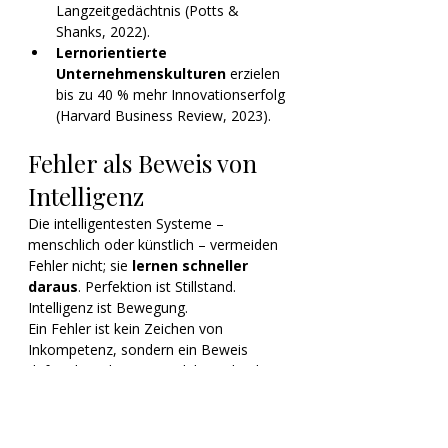
Langzeitgedächtnis (Potts & 
Shanks, 2022).
Lernorientierte 
Unternehmenskulturen
 erzielen 
bis zu 40 % mehr Innovations­erfolg 
(Harvard Business Review, 2023).
Fehler als Beweis von 
Intelligenz
Die intelligentesten Systeme – 
menschlich oder künstlich – vermeiden 
Fehler nicht; sie 
lernen schneller 
daraus
. Perfektion ist Stillstand. 
Intelligenz ist Bewegung.
Ein Fehler ist kein Zeichen von 
Inkompetenz, sondern ein Beweis 
dafür, dass das System lebt und sich 
entwickelt.Jeder Fehltritt verfeinert 
Wahrnehmung, Aufmerksamkeit und 
Verständnis.