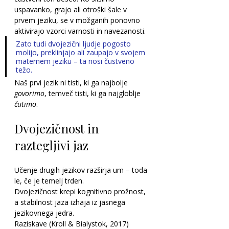
uspavanko, grajo ali otroški šale v 
prvem jeziku, se v možganih ponovno 
aktivirajo vzorci varnosti in navezanosti.
Zato tudi dvojezični ljudje pogosto 
molijo, preklinjajo ali zaupajo v svojem 
maternem jeziku – ta nosi čustveno 
težo.
Naš prvi jezik ni tisti, ki ga najbolje 
govorimo
, temveč tisti, ki ga najgloblje 
čutimo
.
Dvojezičnost in 
raztegljivi jaz
Učenje drugih jezikov razširja um – toda 
le, če je temelj trden.
Dvojezičnost krepi kognitivno prožnost, 
a stabilnost jaza izhaja iz jasnega 
jezikovnega jedra.
Raziskave (Kroll & Bialystok, 2017) 