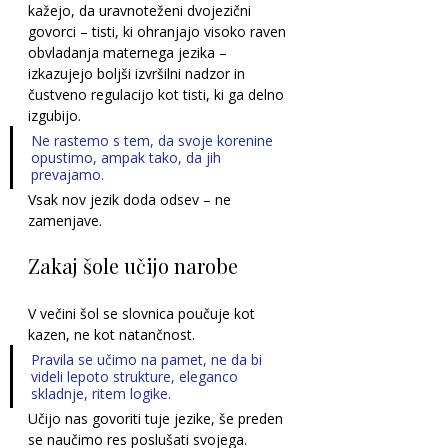
kažejo, da uravnoteženi dvojezični 
govorci – tisti, ki ohranjajo visoko raven 
obvladanja maternega jezika – 
izkazujejo boljši izvršilni nadzor in 
čustveno regulacijo kot tisti, ki ga delno 
izgubijo.
Ne rastemo s tem, da svoje korenine 
opustimo, ampak tako, da jih 
prevajamo. 
Vsak nov jezik doda odsev – ne 
zamenjave.
Zakaj šole učijo narobe
V večini šol se slovnica poučuje kot 
kazen, ne kot natančnost. 
Pravila se učimo na pamet, ne da bi 
videli lepoto strukture, eleganco 
skladnje, ritem logike.
Učijo nas govoriti tuje jezike, še preden 
se naučimo res poslušati svojega.