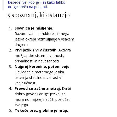
besede, ve, kdo je – in kako lahko 
druge sreča na pol poti.
5 spoznanj, ki ostanejo
Slovnica je mišljenje. 
Razumevanje strukture lastnega 
jezika okrepi razmišljanje v vsakem 
drugem.
Prvi jezik živi v čustvih. 
Aktivira 
možganske sisteme varnosti, 
pripadnosti in navezanosti.
Najprej korenine, potem veje. 
Obvladanje maternega jezika 
ustvarja stabilnost za rast v 
večjezičnost.
Prevod se začne znotraj. 
Da bi 
dobro govorili druge jezike, se 
moramo najprej naučiti poslušati 
svojega.
Tekoče brez globine je hrup. 
Jasnost ne prihaja iz količine besed, 