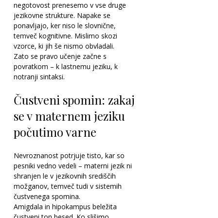
negotovost prenesemo v vse druge 
jezikovne strukture. Napake se 
ponavljajo, ker niso le slovnične, 
temveč kognitivne. Mislimo skozi 
vzorce, ki jih še nismo obvladali.
Zato se pravo učenje začne s 
povratkom – k lastnemu jeziku, k 
notranji sintaksi.
Čustveni spomin: zakaj 
se v maternem jeziku 
počutimo varne
Nevroznanost potrjuje tisto, kar so 
pesniki vedno vedeli – materni jezik ni 
shranjen le v jezikovnih središčih 
možganov, temveč tudi v sistemih 
čustvenega spomina.
Amigdala in hipokampus beležita 
čustveni ton besed. Ko slišimo 