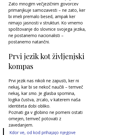
Zato mnogim večjezičnim govorcev 
primanjkuje samozavesti – ne zato, ker 
bi imeli premalo besed, ampak ker 
nimajo jasnosti v strukturi. Ko vrnemo 
spoštovanje do slovnice svojega jezika, 
ne postanemo nacionalisti – 
postanemo natančni.
Prvi jezik kot življenjski 
kompas
Prvi jezik nas nikoli ne zapusti, ker ni 
nekaj, kar bi se nekoč naučili – temveč 
nekaj, kar 
smo
. Je glasba spomina, 
logika čustva, zrcalo, v katerem naša 
identiteta dobi obliko.
Poznati ga v globino ne pomeni ostati 
omejen, temveč potovati z 
zavedanjem. 
Kdor ve, od kod prihajajo njegove 