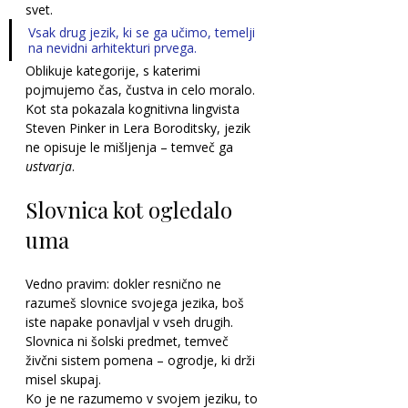
svet.
Vsak drug jezik, ki se ga učimo, temelji 
na nevidni arhitekturi prvega. 
Oblikuje kategorije, s katerimi 
pojmujemo čas, čustva in celo moralo. 
Kot sta pokazala kognitivna lingvista 
Steven Pinker in Lera Boroditsky, jezik 
ne opisuje le mišljenja – temveč ga 
ustvarja
.
Slovnica kot ogledalo 
uma
Vedno pravim: dokler resnično ne 
razumeš slovnice svojega jezika, boš 
iste napake ponavljal v vseh drugih.
Slovnica ni šolski predmet, temveč 
živčni sistem pomena – ogrodje, ki drži 
misel skupaj.
Ko je ne razumemo v svojem jeziku, to 