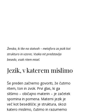
Ženska, ki tke na statvah – metafora za jezik kot 
strukturo in vzorec. Vsaka nit predstavlja 
besedo, vsak ritem misel.
Jezik, v katerem mislimo
Še preden začnemo govoriti, že čutimo 
ritem, ton in zvok. Prvi glas, ki ga 
slišimo – običajno materin – je začetek 
spomina in pomena. Materni jezik je 
več kot besedišče; je struktura, skozi 
katero mislimo, čutimo in razumemo 