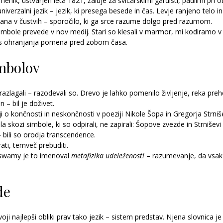
enik, ustvarjen leta 1821, žaluje za švicarskimi gardisti, padlimi pri ob
iverzalni jezik – jezik, ki presega besede in čas. Levje ranjeno telo i
sana v čustvih – sporočilo, ki ga srce razume dolgo pred razumom.
mbole prevede v nov medij. Stari so klesali v marmor, mi kodiramo v si
s ohranjanja pomena pred zobom časa.
imbolov
razlagali – razodevali so. Drevo je lahko pomenilo življenje, reka pre
 – bil je doživet.
iji o končnosti in neskončnosti v poeziji Nikole Šopa in Gregorja Strni
a skozi simbole, ki so odpirali, ne zapirali: Šopove zvezde in Strniševi
– bili so orodja transcendence. 
rati, temveč prebuditi.
wamy je to imenoval 
metafizika udeleženosti
 – razumevanje, da vsaka
de
oji najlepši obliki prav tako jezik – sistem predstav. Njena slovnica je