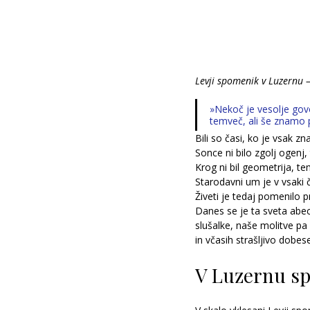
Levji spomenik v Luzernu 
»Nekoč je vesolje govo
temveč, ali še znamo p
Bili so časi, ko je vsak z
Sonce ni bilo zgolj ogenj,
Krog ni bil geometrija, t
Starodavni um je v vsaki č
Živeti je tedaj pomenilo 
Danes se je ta sveta abeced
slušalke, naše molitve pa
in včasih strašljivo dobes
V Luzernu sp