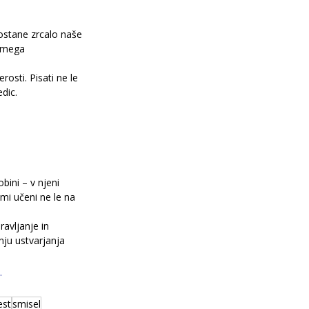
ostane zrcalo naše 
amega 
osti. Pisati ne le 
dic.
bini – v njeni 
mi učeni ne le na 
ravljanje in 
nju ustvarjanja 
.
est
smisel