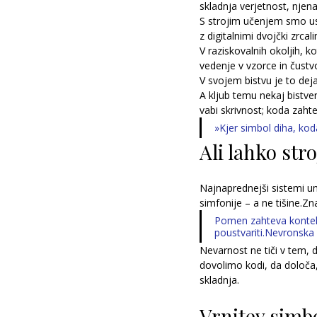
skladnja verjetnost, njen
S strojim učenjem smo ust
z digitalnimi dvojčki zrcal
V raziskovalnih okoljih, k
vedenje v vzorce in čustvo
V svojem bistvu je to dej
A kljub temu nekaj bistv
vabi skrivnost; koda zaht
»Kjer simbol diha, kod
Ali lahko str
Najnaprednejši sistemi um
simfonije – a ne tišine.Z
Pomen zahteva kontekst
poustvariti.Nevronska
Nevarnost ne tiči v tem, 
dovolimo kodi, da določa,
skladnja.
Vrnitev simb