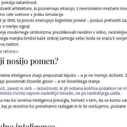
a poezija natančnost.
varili arhitekture, ki posnemajo intuicijo; z nevronskimi mrežami mod
imo cele svetove v jeziku simulacije.
ot je IBM, ta proces imenujejo 
kognitivni prevod
 – poskus pretvoriti z
 v merljiv signal.
anje modernega simbolizma: preoblikovati nevidno v vidno, neizrekljivo 
enega manjka.Simbol kaže onkraj samega sebe; koda se vrača k svojem
eva nadzor.
a računa.«
oji nosijo pomen?
etne inteligence znajo prepoznati lepoto – a je ne morejo doživeti. 
najo posnemati človeški govor – a ne človeškega stanja.
, zavest in skrb – razsežnosti, ki jih nobena količina podatkov ne m
 mreža morda napove naslednjo besedo, ne pa naslednjega uvida.
da nas bo umetna inteligenca presegla, temveč v tem, da se bomo sam
 kaj je resnično.Ko prenehamo razlagati in le še izvršujemo, postane 
olne inteligence