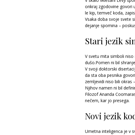
V skalo vklesani Levji spom
onkraj zgodovine govori un
le kip, temveč koda, zapi
Vsaka doba svoje svete si
dejanje spomina – posku
Stari jezik s
V svetu mita simboli niso 
dušo.Pomen ni bil shranjen
V svoji doktorski disertac
da sta oba pesnika govoril
zemljevidi niso bili okras 
Njihov namen ni bil defini
Filozof Ananda Coomaras
nečem, kar jo presega.
Novi jezik ko
Umetna inteligenca je v sv