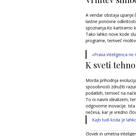
A vendar obstaja upanje.
lastne ponovne odkritost
spoznanja.Ko kartiramo ko
Tako lahko nove kode služ
programe, temveč molitve
»Prava inteligenca n
K sveti tehno
Morda prihodnja evolucija 
sposobnosti združiti razu
podatkih, temveč na načeli
To ni naivni idealizem, te
odgovorne inovacije. Ista 
nečesa, kar je vredno čl
Kajti tudi koda je lahk
človek in umetna intelige