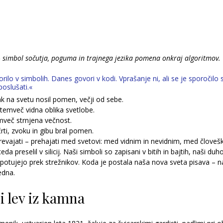
– simbol sočutja, poguma in trajnega jezika pomena onkraj algoritmov.
rilo v simbolih. Danes govori v kodi. Vprašanje ni, ali se je sporočilo
oslušati.«
nak na svetu nosil pomen, večji od sebe.
 temveč vidna oblika svetlobe.
emveč strnjena večnost.
rti, zvoku in gibu bral pomen.
prevajati – prehajati med svetovi: med vidnim in nevidnim, med človeš
a preselil v silicij. Naši simboli so zapisani v bitih in bajtih, naši duho
 potujejo prek strežnikov. Koda je postala naša nova sveta pisava –
edna.
i lev iz kamna