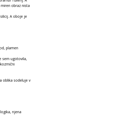
rambi Tuilerij. A 
n miren obraz nista 
licij. A oboje je 
hod, plamen 
še sem ugotovila, 
 kozmični 
 oblika sodeluje v 
 logika, njena 