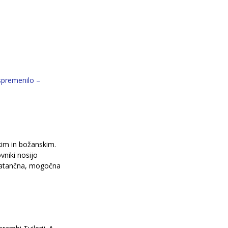
 spremenilo – 
kim in božanskim.
vniki nosijo 
 natančna, mogočna 