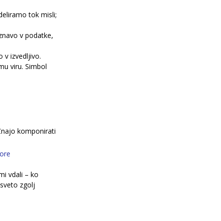
eliramo tok misli; 
aznavo v podatke, 
v izvedljivo.
u viru. Simbol 
Znajo komponirati 
ore 
i vdali – ko 
sveto zgolj 